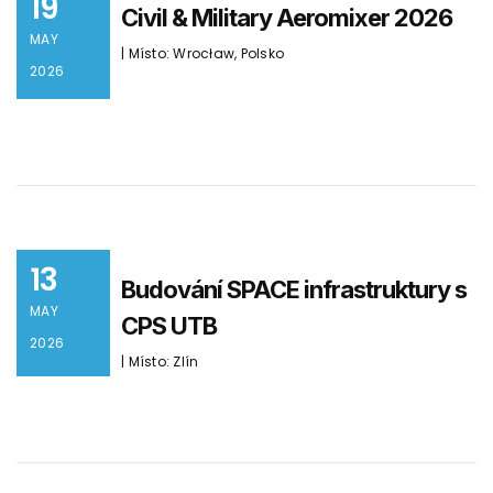
19
Civil & Military Aeromixer 2026
MAY
| Místo: Wrocław, Polsko
2026
13
Budování SPACE infrastruktury s
MAY
CPS UTB
2026
| Místo: Zlín