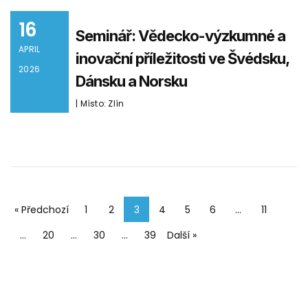
16
Seminář: Vědecko-výzkumné a
APRIL
inovační příležitosti ve Švédsku,
2026
Dánsku a Norsku
| Místo: Zlín
« Předchozí
1
2
3
4
5
6
…
11
…
20
…
30
…
39
Další »