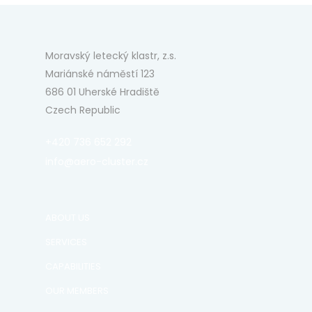
Moravský letecký klastr, z.s.
Mariánské náměstí 123
686 01 Uherské Hradiště
Czech Republic
+420 736 652 292
info@aero-cluster.cz
ABOUT US
SERVICES
CAPABILITIES
OUR MEMBERS