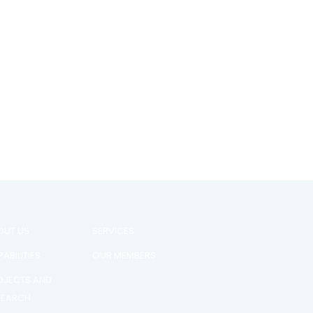
OUT US
SERVICES
ABILITIES
OUR MEMBERS
OJECTS AND
SEARCH