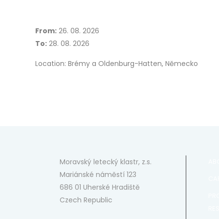
From:
26. 08. 2026
To:
28. 08. 2026
Location: Brémy a Oldenburg-Hatten, Německo
Moravský letecký klastr, z.s.
AB
Mariánské náměstí 123
CAP
686 01 Uherské Hradiště
PR
Czech Republic
RE