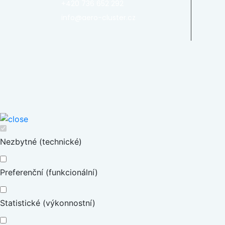
+420 736 652 292
info@aero-cluster.cz
Nezbytné (technické)
Preferenční (funkcionální)
Statistické (výkonnostní)