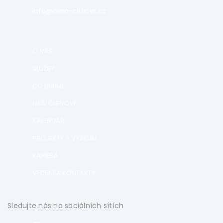
info@aero-cluster.cz
O NÁS
SLUŽBY
CO UMÍME
NAŠI ČLENOVÉ
KALENDÁŘ
PROJEKTY A VÝZKUM
KARIÉRA
VEDENÍ A KONTAKTY
Sledujte nás na sociálních sítích