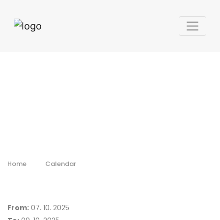
Aerospace &
Defense Meetings
Chennai
Home
Calendar
From:
07. 10. 2025