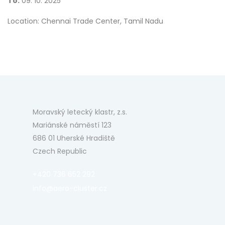
To:
09. 10. 2025
Location: Chennai Trade Center, Tamil Nadu
Moravský letecký klastr, z.s.
Mariánské náměstí 123
686 01 Uherské Hradiště
Czech Republic
+420 736 652 292
info@aero-cluster.cz