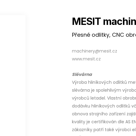
MESIT machin
Přesné odlitky, CNC ob
machinery@mesit.cz
www.mesit.cz
Slévárna
Výroba hliníkových odlitků m
slévárna je spolehlivým výrob
výrobců letadel. Vlastní obr
dodávku hliníkových odlitků 
obnova strojního zařízení zaj
kvality je certifikován dle AS E
zákazníky patří také výrobci e