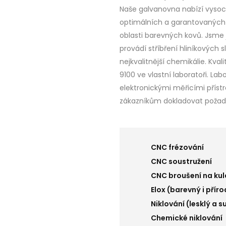
Naše galvanovna nabízí vysoc
optimálních a garantovaných 
oblasti barevných kovů. Jsme 
provádí stříbření hliníkových 
nejkvalitnější chemikálie. Kva
9100 ve vlastní laboratoři. La
elektronickými měřicími přís
zákazníkům dokladovat požad
CNC frézování
CNC soustružení
CNC broušení na kul
Elox (barevný i příro
Niklování (lesklý a 
Chemické niklování