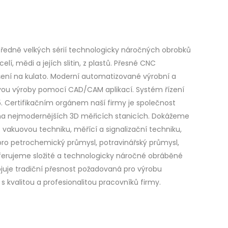
ředně velkých sérií technologicky náročných obrobků
 ocelí, mědi a jejích slitin, z plastů. Přesné CNC
ušení na kulato. Moderní automatizované výrobní a
avou výroby pomocí CAD/CAM aplikací. Systém řízení
5. Certifikačním orgánem naší firmy je společnost
 na nejmodernějších 3D měřicích stanicích. Dokážeme
o vakuovou techniku, měřící a signalizační techniku,
pro petrochemický průmysl, potravinářský průmysl,
eferujeme složité a technologicky náročné obráběné
pojuje tradiční přesnost požadovaná pro výrobu
 s kvalitou a profesionalitou pracovníků firmy.