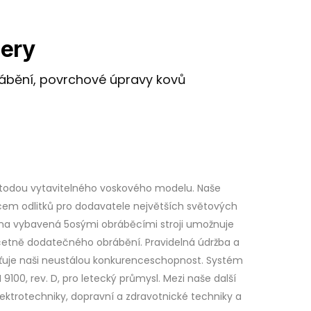
ery
rábění, povrchové úpravy kovů
etodou vytavitelného voskového modelu. Naše
cem odlitků pro dodavatele největších světových
obna vybavená 5osými obráběcími stroji umožnuje
včetně dodatečného obrábění. Pravidelná údržba a
išťuje naši neustálou konkurenceschopnost. Systém
N 9100, rev. D, pro letecký průmysl. Mezi naše další
lektrotechniky, dopravní a zdravotnické techniky a