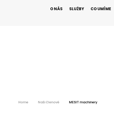
O NÁS
SLUŽBY
CO UMÍME
MESIT machine
Home
Naši členové
MESIT machinery