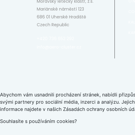
Moravský letecký klastr, z.s.
O 
Mariánské náměstí 123
CO
686 01 Uherské Hradiště
KA
Czech Republic
KAR
+420 736 652 292
info@aero-cluster.cz
Abychom vám usnadnili procházení stránek, nabídli přizp
svými partnery pro sociální média, inzerci a analýzu. Jeji
informace najdete v našich Zásadách ochrany osobních úda
Souhlasíte s používáním cookies?