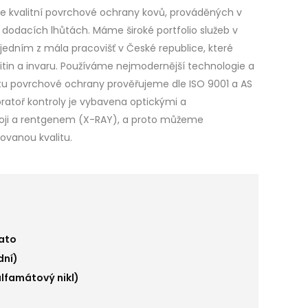
e kvalitní povrchové ochrany kovů, prováděných v
dodacích lhůtách. Máme široké portfolio služeb v
jedním z mála pracovišť v České republice, které
slitin a invaru. Používáme nejmodernější technologie a
litu povrchové ochrany prověřujeme dle ISO 9001 a AS
boratoř kontroly je vybavena optickými a
troji a rentgenem (X-RAY), a proto můžeme
ovanou kvalitu.
ato
dní)
sulfamátový nikl)