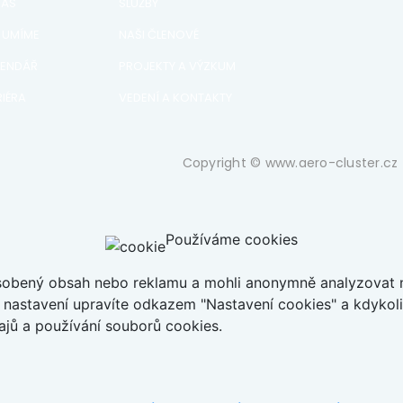
NÁS
SLUŽBY
 UMÍME
NAŠI ČLENOVÉ
LENDÁŘ
PROJEKTY A VÝZKUM
IÉRA
VEDENÍ A KONTAKTY
Copyright © www.aero-cluster.cz 
Používáme cookies
ůsobený obsah nebo reklamu a mohli anonymně analyzovat n
ch nastavení upravíte odkazem "Nastavení cookies" a kdykol
jů a používání souborů cookies.