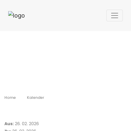
Workshop: 3D tisk
mřížkových
struktur &
topologická
optimalizace
Home
Kalender
Aus:
26. 02. 2026