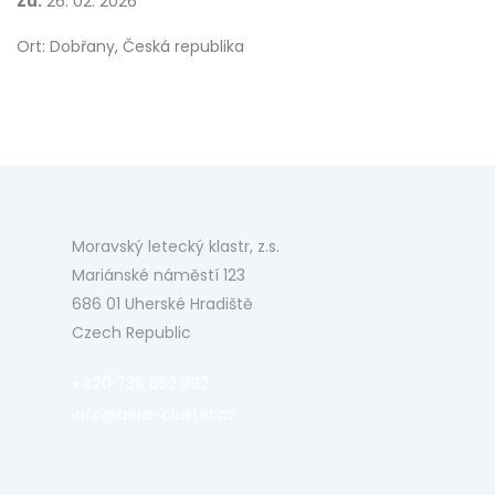
Zu:
26. 02. 2026
Ort: Dobřany, Česká republika
Moravský letecký klastr, z.s.
Mariánské náměstí 123
686 01 Uherské Hradiště
Czech Republic
+420 736 652 292
info@aero-cluster.cz