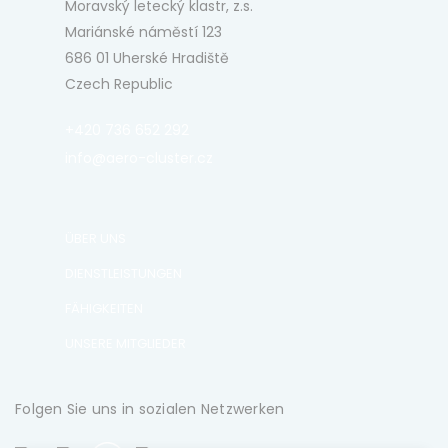
Moravský letecký klastr, z.s.
Mariánské náměstí 123
686 01 Uherské Hradiště
Czech Republic
+420 736 652 292
info@aero-cluster.cz
ÜBER UNS
DIENSTLEISTUNGEN
FÄHIGKEITEN
UNSERE MITGLIEDER
Folgen Sie uns in sozialen Netzwerken