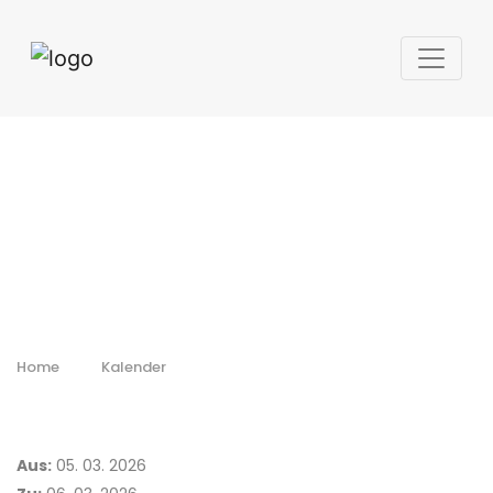
Webinář:
Integrace
environmentálních
a mechanických
testů
Home
Kalender
Aus:
05. 03. 2026