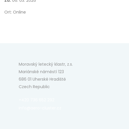
Zu:
06. 03. 2026
Ort: Online
Moravský letecký klastr, z.s.
Mariánské náměstí 123
686 01 Uherské Hradiště
Czech Republic
+420 736 652 292
info@aero-cluster.cz