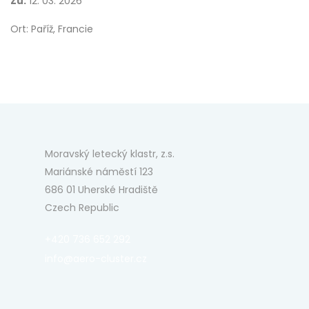
Zu:
12. 03. 2026
Ort: Paříž, Francie
Moravský letecký klastr, z.s.
Mariánské náměstí 123
686 01 Uherské Hradiště
Czech Republic
+420 736 652 292
info@aero-cluster.cz