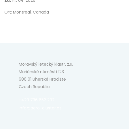
Zu:
14. 04. 2026
Ort: Montreal, Canada
Moravský letecký klastr, z.s.
Mariánské náměstí 123
686 01 Uherské Hradiště
Czech Republic
+420 736 652 292
info@aero-cluster.cz