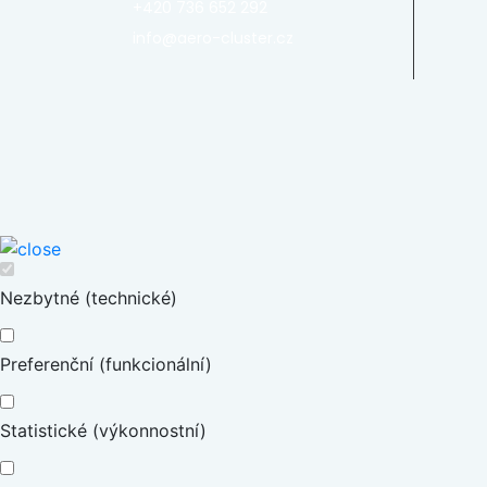
+420 736 652 292
info@aero-cluster.cz
Nezbytné (technické)
Preferenční (funkcionální)
Statistické (výkonnostní)