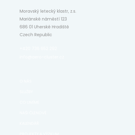
Moravský letecký klastr, z.s.
Mariánské náměstí 123
686 01 Uherské Hradiště
Czech Republic
+420 736 652 292
info@aero-cluster.cz
O NÁS
SLUŽBY
CO UMÍME
NAŠI ČLENOVÉ
KALENDÁŘ
PROJEKTY A VÝZKUM