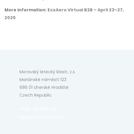
More information:
EcoAero Virtual B2B – April 23–27,
2025
Moravský letecký klastr, z.s.
Mariánské náměstí 123
686 01 Uherské Hradiště
Czech Republic
+420 736 652 292
info@aero-cluster.cz