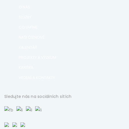
O NÁS
SLUŽBY
CO UMÍME
NAŠI ČLENOVÉ
KALENDÁŘ
PROJEKTY A VÝZKUM
KARIÉRA
VEDENÍ A KONTAKTY
Sledujte nás na sociálních sítích