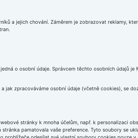
íků a jejich chování. Záměrem je zobrazovat reklamy, které
tran.
edná o osobní údaje. Správcem těchto osobních údajů je Mo
at a jak zpracováváme osobní údaje (včetně cookies), se d
webové stránky k mnoha účelům, např. k personalizaci obsa
á stránka pamatovala vaše preference. Tyto soubory se uklá
 prohlížeče odesílat své vlastní soubory cookies pouze v