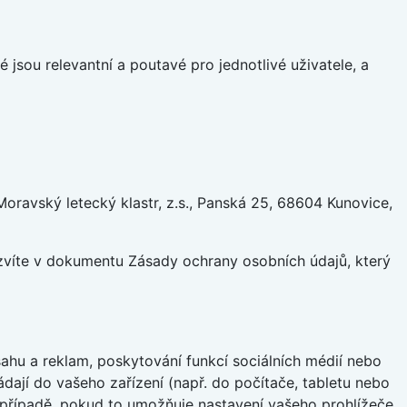
 jsou relevantní a poutavé pro jednotlivé uživatele, a
ravský letecký klastr, z.s., Panská 25, 68604 Kunovice,
ozvíte v dokumentu Zásady ochrany osobních údajů, který
hu a reklam, poskytování funkcí sociálních médií nebo
dají do vašeho zařízení (např. do počítače, tabletu nebo
 případě, pokud to umožňuje nastavení vašeho prohlížeče.