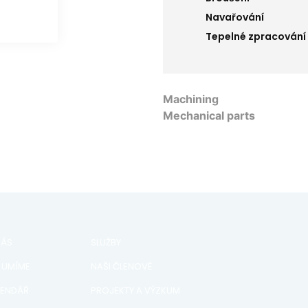
Navařování
Tepelné zpracování
Machining
Mechanical parts
NÁS
SLUŽBY
 UMÍME
NAŠI ČLENOVÉ
LENDÁŘ
PROJEKTY A VÝZKUM