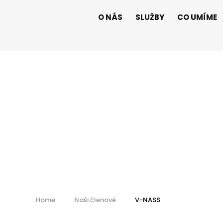
O NÁS
SLUŽBY
CO UMÍME
V-NASS a.s.
Home
Naši členové
V-NASS