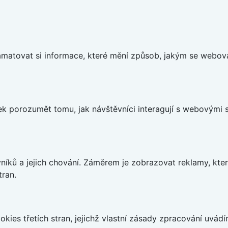
matovat si informace, které mění způsob, jakým se webov
 porozumět tomu, jak návštěvníci interagují s webovými st
íků a jejich chování. Záměrem je zobrazovat reklamy, které
tran.
kies třetích stran, jejichž vlastní zásady zpracování uvád