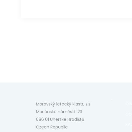
Moravský letecký klastr, z.s.
O 
Mariánské náměstí 123
CO
686 01 Uherské Hradiště
KA
Czech Republic