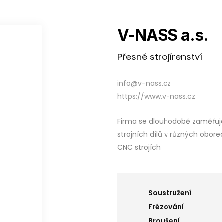
V-NASS a.s.
Přesné strojírenství
info@v-nass.cz
https://www.v-nass.cz
Firma se dlouhodobě zaměřuj
strojních dílů v různých obor
CNC strojích
Soustružení
Frézování
Broušení