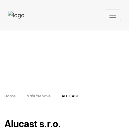
Alucast s.r.o.
Home
Naši členové
ALUCAST
Alucast s.r.o.