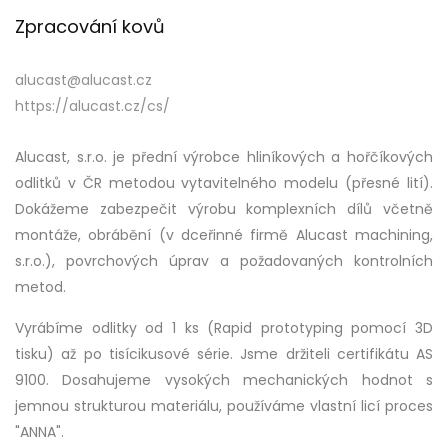
Zpracování kovů
alucast@alucast.cz
https://alucast.cz/cs/
Alucast, s.r.o. je přední výrobce hliníkových a hořčíkových
odlitků v ČR metodou vytavitelného modelu (přesné lití).
Dokážeme zabezpečit výrobu komplexních dílů včetně
montáže, obrábění (v dceřinné firmě Alucast machining,
s.r.o.), povrchových úprav a požadovaných kontrolních
metod.
Vyrábíme odlitky od 1 ks (Rapid prototyping pomocí 3D
tisku) až po tisícikusové série. Jsme držiteli certifikátu AS
9100. Dosahujeme vysokých mechanických hodnot s
jemnou strukturou materiálu, používáme vlastní licí proces
"ANNA".