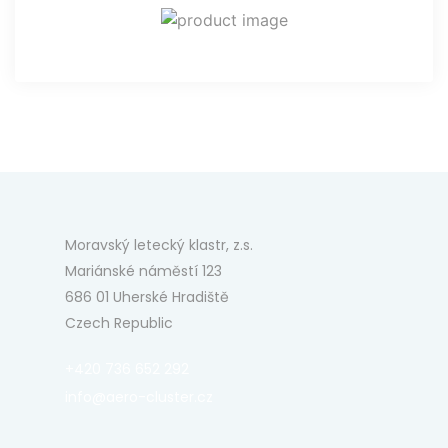
Moravský letecký klastr, z.s.
Mariánské náměstí 123
686 01 Uherské Hradiště
Czech Republic
+420 736 652 292
info@aero-cluster.cz