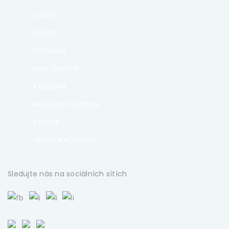
O NÁS
SLUŽBY
CO UMÍME
NAŠI ČLENOVÉ
KALENDÁŘ
PROJEKTY A VÝZKUM
KARIÉRA
VEDENÍ A KONTAKTY
Sledujte nás na sociálních sítích