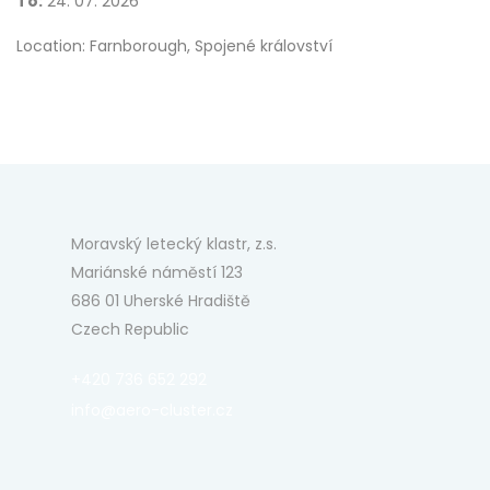
To:
24. 07. 2026
Location: Farnborough, Spojené království
Moravský letecký klastr, z.s.
Mariánské náměstí 123
686 01 Uherské Hradiště
Czech Republic
+420 736 652 292
info@aero-cluster.cz