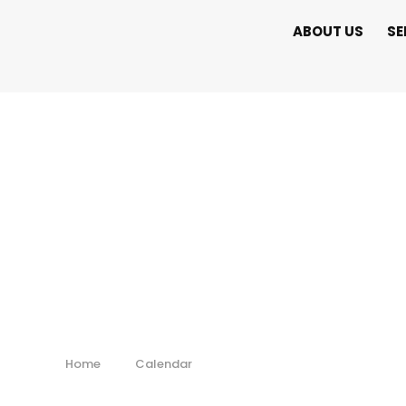
ABOUT US
SE
EAA AirVentur
Home
Calendar