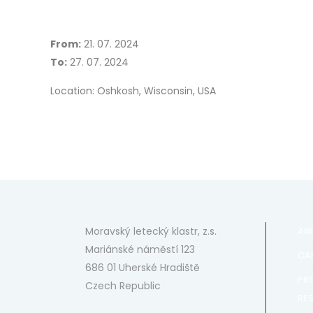
From:
21. 07. 2024
To:
27. 07. 2024
Location: Oshkosh, Wisconsin, USA
Moravský letecký klastr, z.s.
AB
Mariánské náměstí 123
CAP
686 01 Uherské Hradiště
PR
Czech Republic
RE