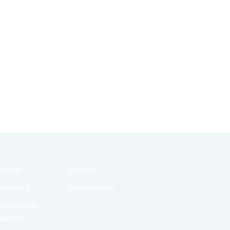
OUT US
SERVICES
ABILITIES
OUR MEMBERS
OJECTS AND
SEARCH