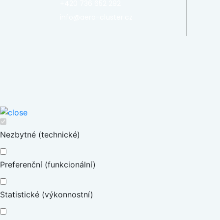
+420 736 652 292
info@aero-cluster.cz
Nezbytné (technické)
Preferenční (funkcionální)
Statistické (výkonnostní)