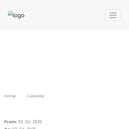
Aerospace Tech
Week Europe
2025
Home
Calendar
From:
02. 04. 2025