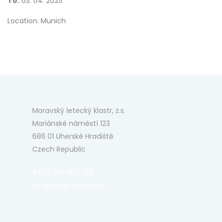
To:
03. 04. 2025
Location: Munich
Moravský letecký klastr, z.s.
Mariánské náměstí 123
686 01 Uherské Hradiště
Czech Republic
+420 736 652 292
info@aero-cluster.cz