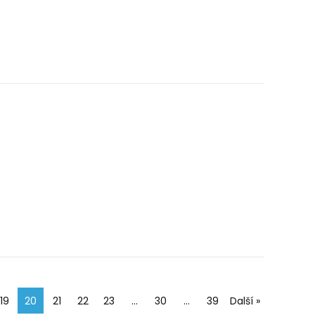
19
20
21
22
23
…
30
…
39
Další »