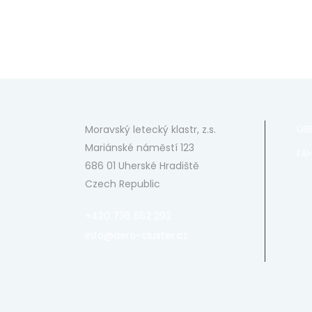
Moravský letecký klastr, z.s.
ÜB
Mariánské náměstí 123
FÄH
686 01 Uherské Hradiště
Czech Republic
+420 736 652 292
info@aero-cluster.cz