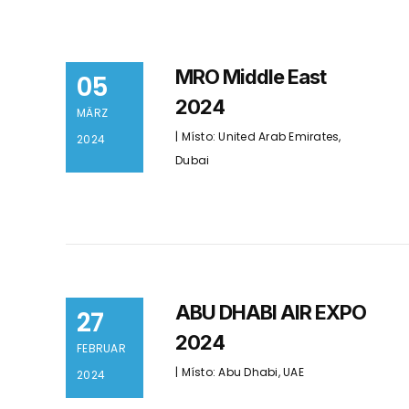
MRO Middle East
05
2024
MÄRZ
| Místo: United Arab Emirates,
2024
Dubai
ABU DHABI AIR EXPO
27
2024
FEBRUAR
| Místo: Abu Dhabi, UAE
2024