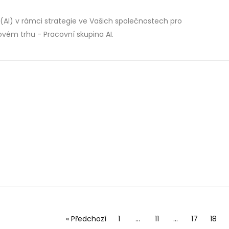
(AI) v rámci strategie ve Vašich společnostech pro
vém trhu - Pracovní skupina AI.
« Předchozí
1
…
11
…
17
18