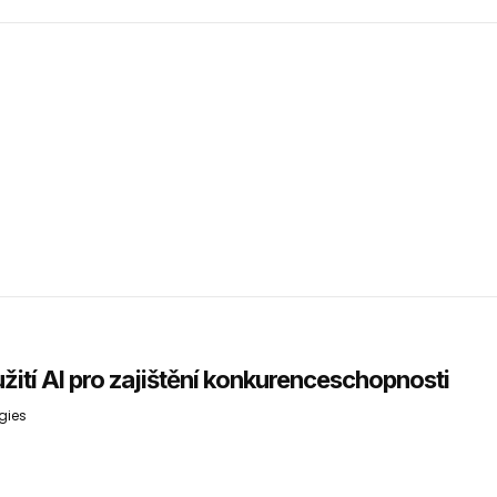
žití AI pro zajištění konkurenceschopnosti
gies