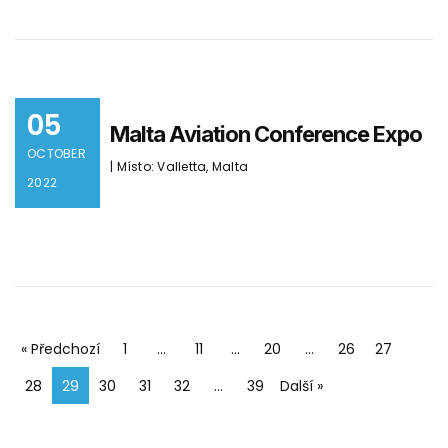
05
Malta Aviation Conference Expo
OCTOBER
| Místo: Valletta, Malta
2022
« Předchozí
1
…
11
…
20
…
26
27
28
29
30
31
32
…
39
Další »