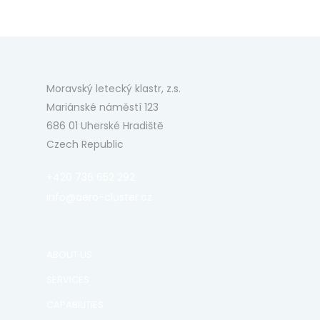
Moravský letecký klastr, z.s.
Mariánské náměstí 123
686 01 Uherské Hradiště
Czech Republic
+420 736 652 292
info@aero-cluster.cz
ABOUT US
SERVICES
CAPABILITIES