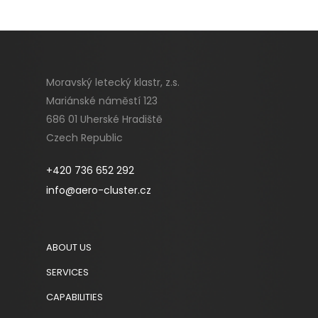
Moravský letecký klastr, z.s.
Mariánské náměstí 123
686 01 Uherské Hradiště
Czech Republic
+420 736 652 292
info@aero-cluster.cz
ABOUT US
SERVICES
CAPABILITIES