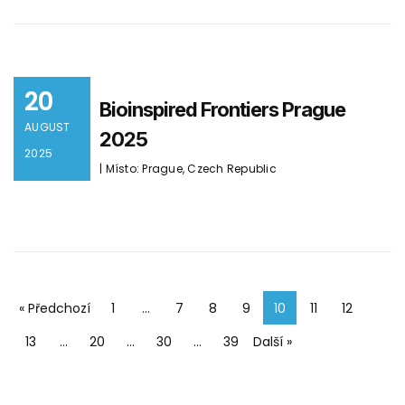
20
Bioinspired Frontiers Prague
AUGUST
2025
2025
| Místo: Prague, Czech Republic
« Předchozí
1
…
7
8
9
10
11
12
13
…
20
…
30
…
39
Další »