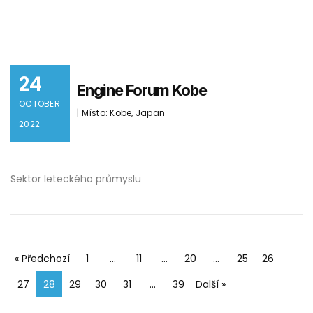
24
Engine Forum Kobe
OCTOBER
| Místo: Kobe, Japan
2022
Sektor leteckého průmyslu
« Předchozí
1
…
11
…
20
…
25
26
27
28
29
30
31
…
39
Další »