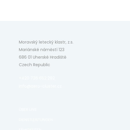
Moravský letecký klastr, z.s.
Mariánské náměstí 123
686 01 Uherské Hradiště
Czech Republic
+420 736 652 292
info@aero-cluster.cz
ÜBER UNS
DIENSTLEISTUNGEN
FÄHIGKEITEN